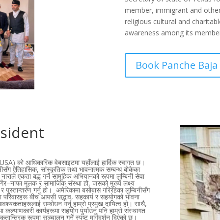
member, immigrant and other d
religious cultural and charita
awareness among its member i
Book Panche Baja
sident
USA) को आधिकारिक वेबसाइटमा यहाँलाई हार्दिक स्वागत छ।
बिनीसँग ऐतिहासिक, सांस्कृतिक तथा भावनात्मक सम्बन्ध बोकेका
ल नाराले एकता बद्ध गर्ने सामूहिक अभियानको रूपमा लुम्बिनी सेवा
 गैर–नाफा मूलक र सामाजिक संस्था हो, जसको मुख्य लक्ष्य
न र पुस्तान्तरण गर्नु हो। अमेरिकामा बसोबास गरिरहेका लुम्बिनीसँग
तथा परिवारहरू बीच आपसी सद्भाव, सहकार्य र सहयोगको भावना
वश्यकताहरूलाई सम्बोधन गर्नु हाम्रो प्रमुख दायित्व हो। साथै,
तथा कल्याणकारी कार्यहरूमा सहयोग पुर्याउनु पनि हाम्रो संस्थागत
ोकतान्त्रिक रूपमा सञ्चालन गर्ने स्पष्ट मार्गदर्शन दिएको छ।