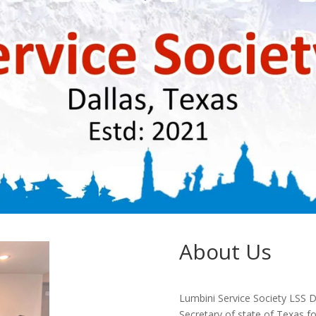
About Us
Lumbini Service Society LSS D
Secretary of state of Texas fo