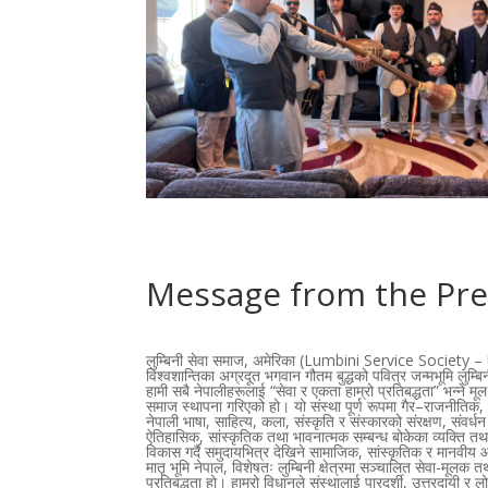
Message from the Pre
लुम्बिनी सेवा समाज, अमेरिका (Lumbini Service Society – 
विश्वशान्तिका अग्रदूत भगवान गौतम बुद्धको पवित्र जन्मभूमि लुम्
हामी सबै नेपालीहरूलाई “सेवा र एकता हाम्रो प्रतिबद्धता” भन्ने मू
समाज स्थापना गरिएको हो। यो संस्था पूर्ण रूपमा गैर–राजनीतिक,
नेपाली भाषा, साहित्य, कला, संस्कृति र संस्कारको संरक्षण, संवर्ध
ऐतिहासिक, सांस्कृतिक तथा भावनात्मक सम्बन्ध बोकेका व्यक्ति 
विकास गर्दै समुदायभित्र देखिने सामाजिक, सांस्कृतिक र मानवीय आ
मातृ भूमि नेपाल, विशेषतः लुम्बिनी क्षेत्रमा सञ्चालित सेवा-मूलक 
प्रतिबद्धता हो। हाम्रो विधानले संस्थालाई पारदर्शी, उत्तरदायी र ल