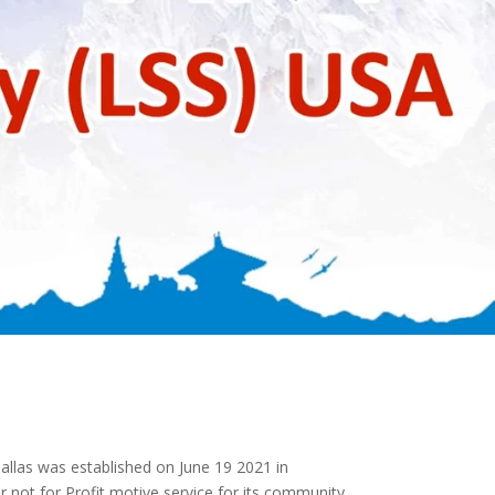
allas was established on June 19 2021 in
r not for Profit motive service for its community